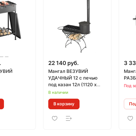
.
22 140 руб.
3 33
ЗУВИЙ
Мангал ВЕЗУВИЙ
Манг
УДАЧНЫЙ 12 с печью
РАЗБ
под казан 12л (1120 х
Под з
660 х 1510 мм)
В наличии
В корзину
Под