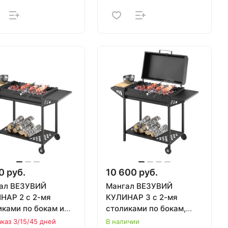
0 руб.
10 600 руб.
ал ВЕЗУВИЙ
Мангал ВЕЗУВИЙ
НАР 2 с 2-мя
КУЛИНАР 3 с 2-мя
иками по бокам и
столиками по бокам,
й (1150 х 735 х 490
полкой и крышкой (1150
аказ 3/15/45 дней
В наличии