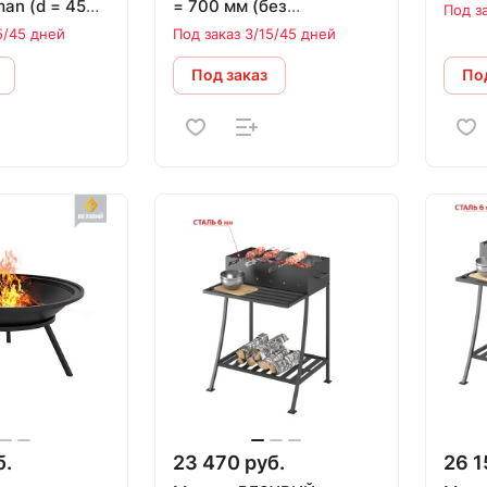
an (d = 450
= 700 мм (без
Под з
тавкой
подставки) ВЕЗУВИЙ
5/45 дней
Под заказ 3/15/45 дней
Под заказ
Под
б.
23 470 руб.
26 1