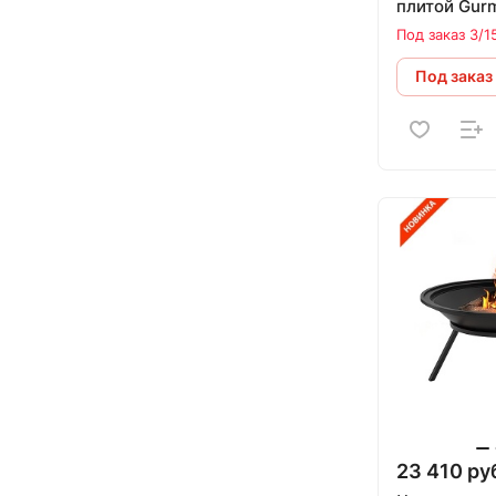
плитой Gurm
мм) и подс
Под заказ 3/1
Под заказ
23 410 ру