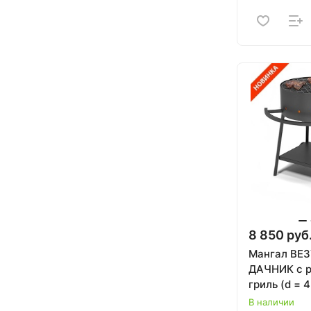
8 850 руб
Мангал ВЕ
ДАЧНИК с 
гриль (d = 
подставкой
В наличии