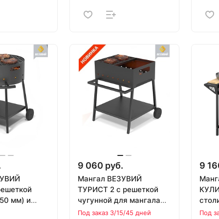
.
9 060 руб.
9 16
ЗУВИЙ
Мангал ВЕЗУВИЙ
Манг
решеткой
ТУРИСТ 2 с решеткой
КУЛИ
450 мм) и
чугунной для мангала
стол
"СТЕЙК" и подставкой
полко
Под заказ 3/15/45 дней
Под з