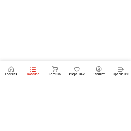
Главная
Каталог
Корзина
Избранные
Кабинет
Сравнение
Как купить
Подарки
О Компании
+7(904)112-1964