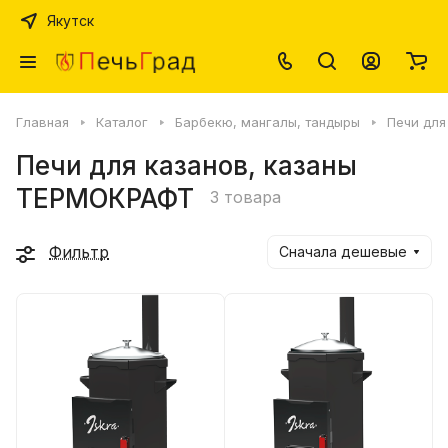
Якутск
Главная
Каталог
Барбекю, мангалы, тандыры
Печи для
Печи для казанов, казаны
ТЕРМОКРАФТ
3 товара
Фильтр
Сначала дешевые